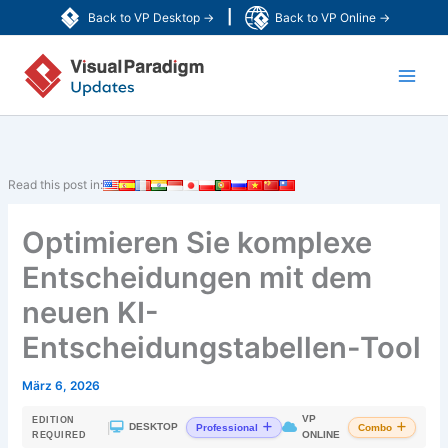
Zum
|
Back to VP Desktop →
Back to VP Online →
Inhalt
Main
springen
Men
Read this post in:
Optimieren Sie komplexe
Entscheidungen mit dem
neuen KI-
Entscheidungstabellen-Tool
März 6, 2026
VP
EDITION
|
DESKTOP
Professional
Combo
ONLINE
REQUIRED