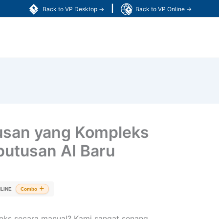
|
Back to VP Desktop →
Back to VP Online →
usan yang Kompleks
putusan AI Baru
LINE
Combo
eks secara manual? Kami sangat senang