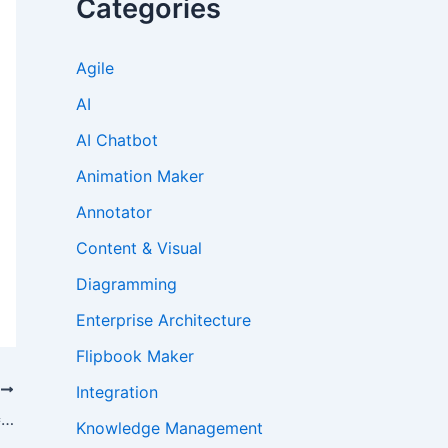
Categories
Agile
AI
AI Chatbot
Animation Maker
Annotator
Content & Visual
Diagramming
Enterprise Architecture
Flipbook Maker
Integration
T
通过我们免费的AI根本原因分析工具，为善而解决问题
Knowledge Management