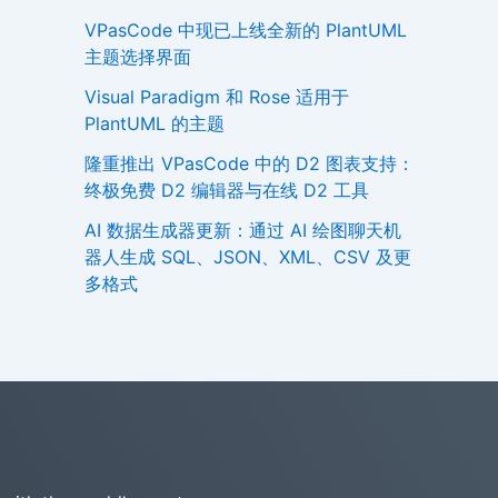
VPasCode 中现已上线全新的 PlantUML
主题选择界面
Visual Paradigm 和 Rose 适用于
PlantUML 的主题
隆重推出 VPasCode 中的 D2 图表支持：
终极免费 D2 编辑器与在线 D2 工具
AI 数据生成器更新：通过 AI 绘图聊天机
器人生成 SQL、JSON、XML、CSV 及更
多格式