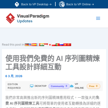
跳
|
Back to VP Desktop →
Back to VP Online →
至
Main
主
要
Men
內
容
Read this post in:
使用我們免費的 AI 序列圖精煉
工具設計詳細互動
6 3 月, 2026
VP
EDITION
|
DESKTOP
Community
Free
ONLINE
REQUIRED
我們非常高興推出新的序列圖精煉應用程式，一款強大的
免
費 AI 序列圖精煉工具
可將簡單的使用者互動轉換為詳細的逐