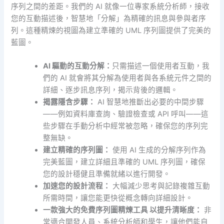
序列之間的差距。我們的 AI 就像一位專家系統分析師，接收
您的互動描述後，智慧地「分解」為精確的訊息與參與者序
列。這種精煉的視圖為建立準確的 UML 序列圖提供了完美的
藍圖。
AI 驅動的互動分解：
只需描述一個使用者互動，我
們的 AI 就會將其分解為使用者與各系統元件之間的
詳細、逐步訊息序列，揭示背後的邏輯。
揭露隱含步驟：
AI 智慧地推斷出必要的中間步驟
——例如資料庫查詢、驗證檢查或 API 呼叫——這
些步驟在手動分析中經常被忽略，確保您的序列完
整無缺。
建立精確的序列圖：
使用 AI 生成的分解序列作為
完美藍圖，建立詳細且準確的 UML 序列圖，確保
您的設計穩健且準備就緒以進行開發。
加速您的設計流程：
大幅減少思考與記錄複雜互動
所需時間，讓您能更快從概念轉向詳細設計。
一款強大的
免費序列圖精煉工具
以提升清晰度：
非
常適合開發人員、系統分析師和學生，讓他們能自