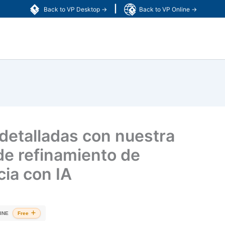
|
Back to VP Desktop →
Back to VP Online →
detalladas con nuestra
de refinamiento de
ia con IA
INE
Free