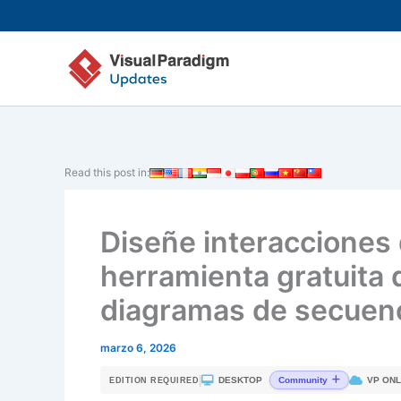
Ir
al
contenido
Read this post in:
Diseñe interacciones 
herramienta gratuita 
diagramas de secuenc
marzo 6, 2026
|
DESKTOP
VP ONL
Community
EDITION REQUIRED