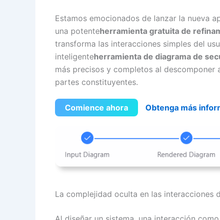
Estamos emocionados de lanzar la nueva ap
una potente
herramienta gratuita de refina
transforma las interacciones simples del us
inteligente
herramienta de diagrama de sec
más precisos y completos al descomponer au
partes constituyentes.
Comience ahora
Obtenga más infor
La complejidad oculta en las interacciones 
Al diseñar un sistema, una interacción como 