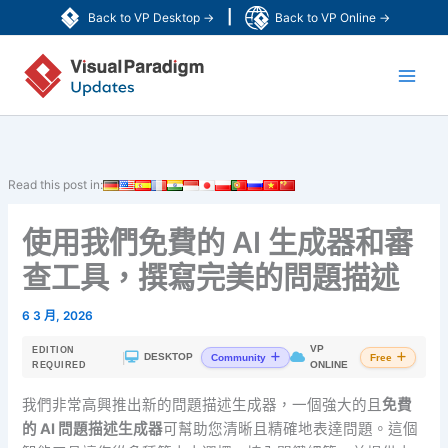
跳
|
Back to VP Desktop →
Back to VP Online →
至
Main
主
要
Men
內
容
Read this post in:
使用我們免費的 AI 生成器和審
查工具，撰寫完美的問題描述
6 3 月, 2026
VP
EDITION
|
DESKTOP
Community
Free
ONLINE
REQUIRED
我們非常高興推出新的問題描述生成器，一個強大的且
免費
的 AI 問題描述生成器
可幫助您清晰且精確地表達問題。這個