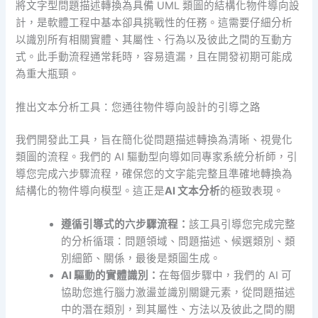
將文字型問題描述轉換為具備 UML 類圖的結構化物件導向設
計，是軟體工程中基本卻具挑戰性的任務。這需要仔細分析
以識別所有相關實體、其屬性、行為以及彼此之間的互動方
式。此手動流程通常耗時，容易遺漏，且在開發初期可能成
為重大瓶頸。
推出文本分析工具：您通往物件導向設計的引導之路
我們開發此工具，旨在簡化從問題描述轉換為清晰、視覺化
類圖的流程。我們的 AI 驅動型向導如同專家系統分析師，引
導您完成六步驟流程，確保您的文字能完整且準確地轉換為
結構化的物件導向模型。這正是
AI 文本分析
的極致表現。
遵循引導式的六步驟流程：
該工具引導您完成完整
的分析循環：問題領域、問題描述、候選類別、類
別細節、關係，最後是類圖生成。
AI 驅動的實體識別：
在每個步驟中，我們的 AI 可
協助您進行腦力激盪並識別關鍵元素，從問題描述
中的潛在類別，到其屬性、方法以及彼此之間的關