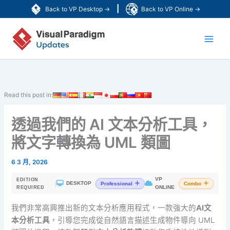
跳
|
Back to VP Desktop →
Back to VP Online →
至
Main
主
要
Men
內
容
Read this post in:
透過我們的 AI 文本分析工具，
將文字轉換為 UML 類圖
6 3 月, 2026
VP
EDITION
|
DESKTOP
Professional
Combo
ONLINE
REQUIRED
我們非常高興推出新的文本分析應用程式，一款強大的
AI
文
本分析工具
，引導您完成從自然語言描述生成物件導向 UML