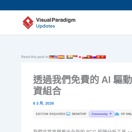
跳
至
主
要
內
容
Read this post in:
透過我們免費的 AI 驅
資組合
6 3 月, 2026
|
DESKTOP
VP ONL
Community
EDITION REQUIRED
我們非常高興推出全新的 BCG 矩陣分析工具