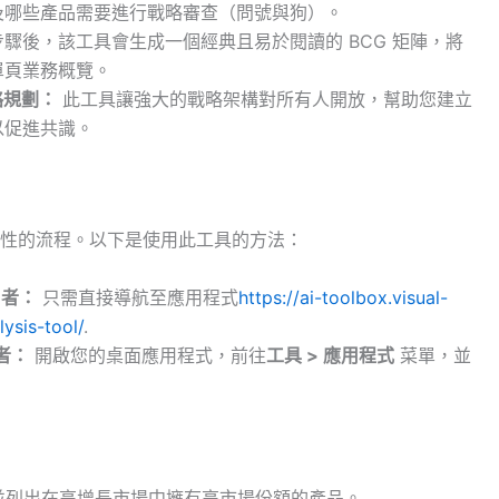
及哪些產品需要進行戰略審查（問號與狗）。
驟後，該工具會生成一個經典且易於閱讀的 BCG 矩陣，將
單頁業務概覽。
略規劃：
此工具讓強大的戰略架構對所有人開放，幫助您建立
以促進共識。
性的流程。以下是使用此工具的方法：
使用者：
只需直接導航至應用程式
https://ai-toolbox.visual-
ysis-tool/
.
用者：
開啟您的桌面應用程式，前往
工具 > 應用程式
菜單，並
並列出在高增長市場中擁有高市場份額的產品。