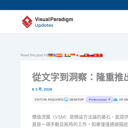
跳
至
主
要
內
容
Read this post in:
從文字到洞察：隆重推
6 3 月, 2026
|
DESKTOP
VP ON
Professional
EDITION REQUIRED
價值流圖（VSM）是精益方法論的基石，能提
直是一項手動且耗時的工作。如果僅僅通過描述