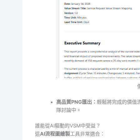
高品質PNG匯出：
輕鬆將完成的價值
隊討論中。
誰能從AI驅動的VSM中受益？
這
AI流程圖繪製
工具非常適合：