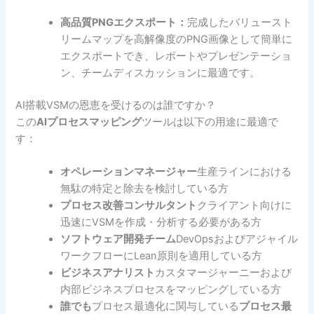
高品質PNGエクスポート：
完成したバリュースト
リームマップを高解像度のPNG画像として簡単に
エクスポートでき、レポートやプレゼンテーショ
ン、チームディスカッションに最適です。
AI搭載VSMの恩恵を受けるのは誰ですか？
この
AIプロセスマッピング
ツールは以下の用途に最適で
す：
オペレーションマネージャー
生産ラインにおける
無駄の特定と除去を検討している方
プロセス改善コンサルタント
クライアント向けに
迅速にVSMを作成・分析する必要がある方
ソフトウェア開発チーム
DevOpsおよびアジャイル
ワークフローにLean原則を適用している方
ビジネスアナリスト
カスタマージャーニーおよび
内部ビジネスプロセスをマッピングしている方
誰でも
プロセス最適化に関与している
プロセス最