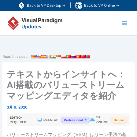
内
|
Back to VP Desktop →
Back to VP Online →
容
Main
を
ス
Men
キ
ッ
プ
Read this post in:
テキストからインサイトへ：
AI搭載のバリューストリーム
マッピングエディタを紹介
3月 6, 2026
VP
EDITION
|
DESKTOP
Professional
Deluxe
ONLINE
REQUIRED
バリューストリームマッピング（VSM）はリーン手法の基