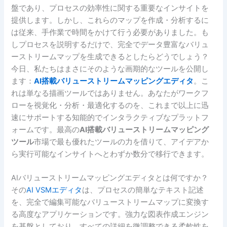
盤であり、プロセスの効率性に関する重要なインサイトを
提供します。しかし、これらのマップを作成・分析するに
は従来、手作業で時間をかけて行う必要がありました。も
しプロセスを説明するだけで、完全でデータ豊富なバリュ
ーストリームマップを生成できるとしたらどうでしょう？
今日、私たちはまさにそのような画期的なツールを公開し
ます：
AI搭載バリューストリームマッピングエディタ
。こ
れは単なる描画ツールではありません。あなたがワークフ
ローを視覚化・分析・最適化するのを、これまで以上に迅
速にサポートする知能的でインタラクティブなプラットフ
ォームです。最高の
AI搭載バリューストリームマッピング
ツール
市場で最も優れたツールの力を借りて、アイデアか
ら実行可能なインサイトへとわずか数分で移行できます。
AIバリューストリームマッピングエディタとは何ですか？
その
AI VSMエディタ
は、プロセスの簡単なテキスト記述
を、完全で編集可能なバリューストリームマップに変換す
る高度なアプリケーションです。強力な図表作成エンジン
を基盤としており、すべての詳細を微調整できる柔軟性を