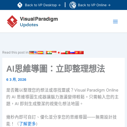
跳
|
Back to VP Desktop →
Back to VP Online →
至
Main
主
要
Men
內
容
Read this post in:
AI思維導圖：立即整理想法
6 3 月, 2026
是否難以整理您的想法或尋找靈感？Visual Paradigm Online
的 AI 思維導圖生成器讓腦力激盪變得輕鬆。只需輸入您的主
題，AI 即刻生成整潔的視覺化想法地圖。
幾秒內即可自訂、優化並分享您的思維導圖——無需設計技
能！（
了解更多
)