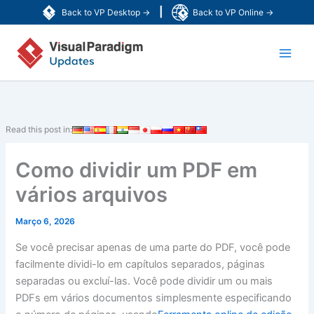
Skip
|
Back to VP Desktop →
Back to VP Online →
to
Main
content
Men
Read this post in:
Como dividir um PDF em
vários arquivos
Março 6, 2026
Se você precisar apenas de uma parte do PDF, você pode
facilmente dividi-lo em capítulos separados, páginas
separadas ou excluí-las. Você pode dividir um ou mais
PDFs em vários documentos simplesmente especificando