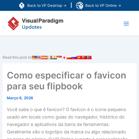
Skip
|
Back to VP Desktop →
Back to VP Online →
to
Main
content
Men
Read this post in:
Como especificar o favicon
para seu flipbook
Março 6, 2026
Você sabe o que é favicon? O favicon é o ícone pequeno
usado em locais como guias do navegador, histórico do
navegador e aplicativos da barra de ferramentas.
Geralmente são o logotipo da marca ou algo relacionado