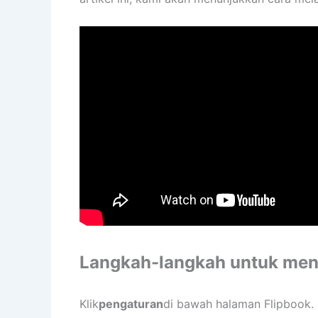
Langkah-langkah untuk meng
Klik
pengaturan
di bawah halaman Flipbook.