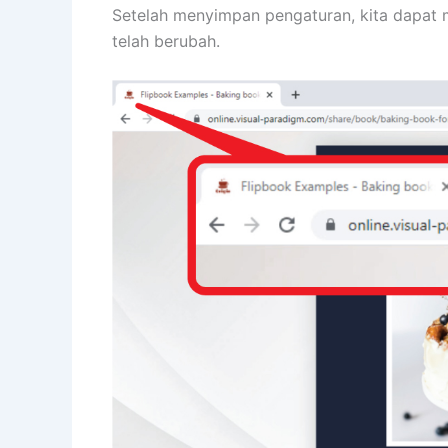
Setelah menyimpan pengaturan, kita dapat m
telah berubah.