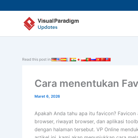
Lewati
ke
konten
Read this post in:
Cara menentukan Favi
Maret 6, 2026
Apakah Anda tahu apa itu favicon? Favicon 
browser, riwayat browser, dan aplikasi tool
dengan halaman tersebut. VP Online menduk
artikel ini, kami akan menunjukkan cara me