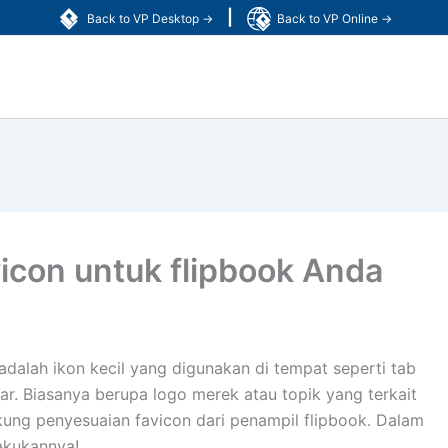
|
Back to VP Desktop →
Back to VP Online →
con untuk flipbook Anda
adalah ikon kecil yang digunakan di tempat seperti tab
bar. Biasanya berupa logo merek atau topik yang terkait
ung penyesuaian favicon dari penampil flipbook. Dalam
lakukannya!