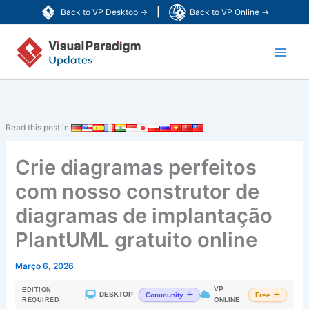
Skip
|
Back to VP Desktop →
Back to VP Online →
to
Main
content
Men
Read this post in:
Crie diagramas perfeitos
com nosso construtor de
diagramas de implantação
PlantUML gratuito online
Março 6, 2026
VP
EDITION
|
DESKTOP
Community
Free
ONLINE
REQUIRED