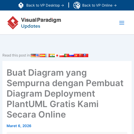
Lewati
|
Back to VP Desktop →
Back to VP Online →
ke
Main
konten
Men
Read this post in:
Buat Diagram yang
Sempurna dengan Pembuat
Diagram Deployment
PlantUML Gratis Kami
Secara Online
Maret 6, 2026