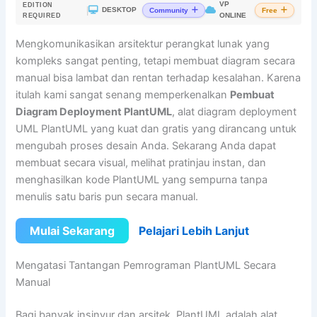
VP
EDITION
|
DESKTOP
Community
Free
ONLINE
REQUIRED
Mengkomunikasikan arsitektur perangkat lunak yang
kompleks sangat penting, tetapi membuat diagram secara
manual bisa lambat dan rentan terhadap kesalahan. Karena
itulah kami sangat senang memperkenalkan
Pembuat
Diagram Deployment PlantUML
, alat diagram deployment
UML PlantUML yang kuat dan gratis yang dirancang untuk
mengubah proses desain Anda. Sekarang Anda dapat
membuat secara visual, melihat pratinjau instan, dan
menghasilkan kode PlantUML yang sempurna tanpa
menulis satu baris pun secara manual.
Mulai Sekarang
Pelajari Lebih Lanjut
Mengatasi Tantangan Pemrograman PlantUML Secara
Manual
Bagi banyak insinyur dan arsitek, PlantUML adalah alat