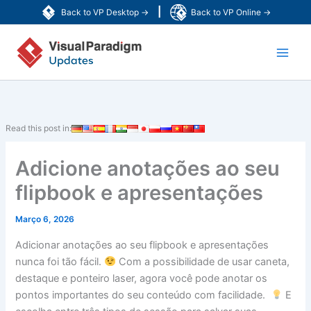
Skip
|
Back to VP Desktop →
Back to VP Online →
to
Main
content
Men
Read this post in:
Adicione anotações ao seu
flipbook e apresentações
Março 6, 2026
Adicionar anotações ao seu flipbook e apresentações
nunca foi tão fácil.
Com a possibilidade de usar caneta,
destaque e ponteiro laser, agora você pode anotar os
pontos importantes do seu conteúdo com facilidade.
E