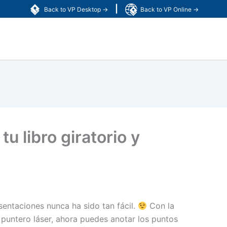
|
Back to VP Desktop →
Back to VP Online →
u libro giratorio y
esentaciones nunca ha sido tan fácil.
Con la
puntero láser, ahora puedes anotar los puntos