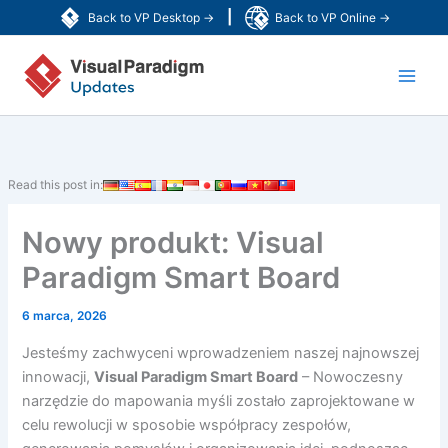
Przejdź
|
Back to VP Desktop →
Back to VP Online →
do
Main
treści
Men
Read this post in:
Nowy produkt: Visual
Paradigm Smart Board
6 marca, 2026
Jesteśmy zachwyceni wprowadzeniem naszej najnowszej
innowacji,
Visual Paradigm Smart Board
– Nowoczesny
narzędzie do mapowania myśli zostało zaprojektowane w
celu rewolucji w sposobie współpracy zespołów,