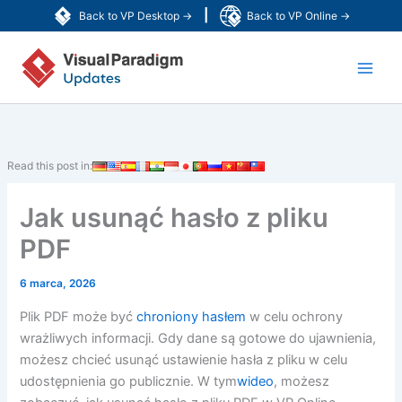
Przejdź
|
Back to VP Desktop →
Back to VP Online →
do
Main
treści
Men
Read this post in:
Jak usunąć hasło z pliku
PDF
6 marca, 2026
Plik PDF może być
chroniony hasłem
w celu ochrony
wrażliwych informacji. Gdy dane są gotowe do ujawnienia,
możesz chcieć usunąć ustawienie hasła z pliku w celu
udostępnienia go publicznie. W tym
wideo
, możesz