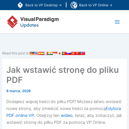
Przejdź
|
Back to VP Desktop →
Back to VP Online →
do
Main
treści
Men
Read this post in:
Jak wstawić stronę do pliku
PDF
6 marca, 2026
Dodajesz więcej treści do pliku PDf? Możesz łatwo wstawić
nowe strony, aby zmieścić nowe treści za pomocą
Edytora
PDF online VP.
Obejrzyj ten
wideo,
teraz, aby zobaczyć, jak
wstawić stronę do pliku PDF za pomocą VP Online.