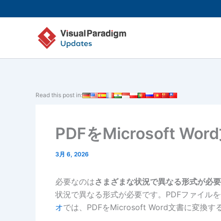
内
容
を
ス
キ
ッ
プ
Read this post in:
PDFをMicrosoft 
3月 6, 2026
必要なのは
さまざまな状況で異なる形式が必要
状況で異なる形式が必要です。PDFファイル
オ
では、PDFをMicrosoft Word文書に変