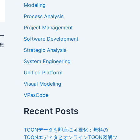
Modeling
Process Analysis
Project Management
次
Software Development
集
Strategic Analysis
System Engineering
Unified Platform
Visual Modeling
VPasCode
Recent Posts
TOONデータを即座に可視化：無料の
TOONエディタとオンラインTOON図解ツ