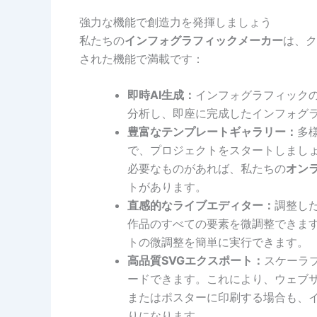
強力な機能で創造力を発揮しましょう
私たちの
インフォグラフィックメーカー
は、ク
された機能で満載です：
即時AI生成：
インフォグラフィックの
分析し、即座に完成したインフォグ
豊富なテンプレートギャラリー：
多
で、プロジェクトをスタートしまし
必要なものがあれば、私たちの
オン
トがあります。
直感的なライブエディター：
調整し
作品のすべての要素を微調整できま
トの微調整を簡単に実行できます。
高品質SVGエクスポート：
スケーラ
ードできます。これにより、ウェブ
またはポスターに印刷する場合も、
りになります。