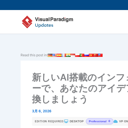
内
容
を
ス
キ
ッ
プ
Read this post in:
新しいAI搭載のイン
ーで、あなたのアイデ
換しましょう
3月 6, 2026
|
DESKTOP
VP ON
Professional
EDITION REQUIRED