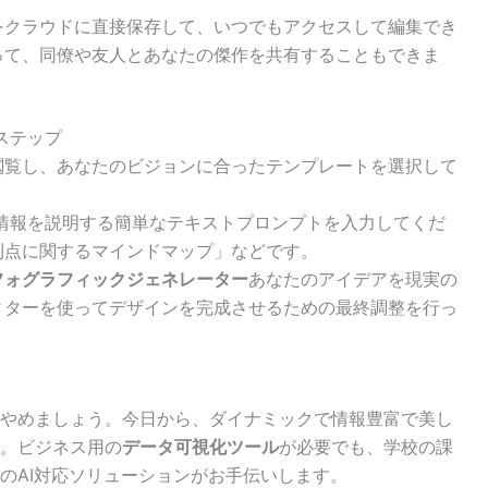
をクラウドに直接保存して、いつでもアクセスして編集でき
って、同僚や友人とあなたの傑作を共有することもできま
ステップ
閲覧し、あなたのビジョンに合ったテンプレートを選択して
情報を説明する簡単なテキストプロンプトを入力してくだ
利点に関するマインドマップ」などです。
ンフォグラフィックジェネレーター
あなたのアイデアを現実の
ィターを使ってデザインを完成させるための最終調整を行っ
やめましょう。今日から、ダイナミックで情報豊富で美し
。ビジネス用の
データ可視化ツール
が必要でも、学校の課
のAI対応ソリューションがお手伝いします。