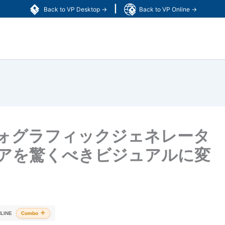
|
Back to VP Desktop →
Back to VP Online →
フォグラフィックジェネレータ
アを驚くべきビジュアルに変
LINE
Combo