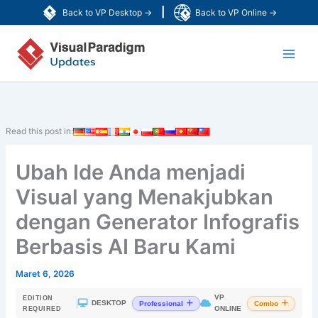
Lewati
|
Back to VP Desktop →
Back to VP Online →
ke
Main
konten
Men
Read this post in:
Ubah Ide Anda menjadi
Visual yang Menakjubkan
dengan Generator Infografis
Berbasis AI Baru Kami
Maret 6, 2026
VP
EDITION
|
DESKTOP
Professional
Combo
ONLINE
REQUIRED