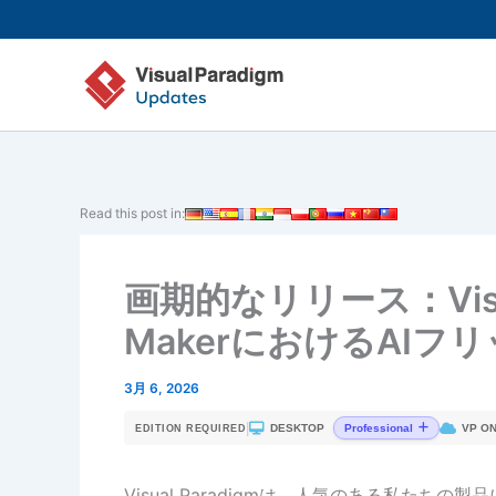
内
容
を
ス
キ
ッ
プ
Read this post in:
画期的なリリース：Visual
MakerにおけるAI
3月 6, 2026
|
DESKTOP
VP ON
Professional
EDITION REQUIRED
Visual Paradigmは、人気のある私た