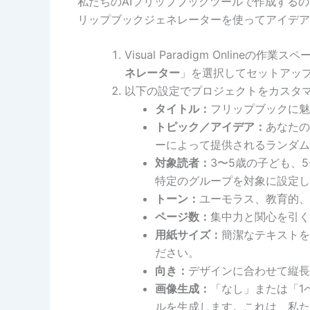
私たちのAIフリップブックツールで作成する
リップブックジェネレーターを使ってアイデア
Visual Paradigm Onlineの作業ス
ネレーター
」を選択してセットアッ
以下の設定でプロジェクトをカスタ
タイトル：
フリップブックに魅
トピック／アイデア：
あなたの
ーによって提供されるランダム
対象読者：
3〜5歳の子ども、
特定のグループを対象に設定し
トーン：
ユーモラス、教育的、
ページ数：
集中力と関心を引く
用紙サイズ：
簡潔なテキストを
ださい。
向き：
デザインに合わせて縦長
画像生成：
「なし」または「1
ルを生成します。これは、私た