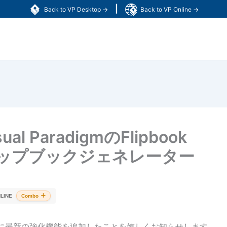
|
Back to VP Desktop →
Back to VP Online →
 ParadigmのFlipbook
フリップブックジェネレーター
LINE
Combo
ちの製品に最新の強化機能を追加したことを嬉しくお知らせします