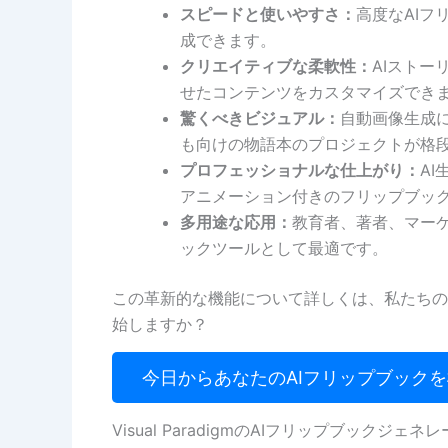
スピードと使いやすさ：
高度なAI
成できます。
クリエイティブな柔軟性：
AIスト
せたコンテンツをカスタマイズでき
驚くべきビジュアル：
自動画像生成
も向けの物語本のプロジェクトが格
プロフェッショナルな仕上がり：
A
アニメーション付きのフリップブッ
多用途な応用：
教育者、著者、マーケ
ックツールとして最適です。
この革新的な機能について詳しくは、私たちの
始しますか？
今日からあなたのAIフリップブック
Visual ParadigmのAIフリップブック