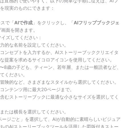
のは直感的で使いやすく、以下の簡単な手順に従えば、AIフ
を現実のものにできます：
ペースで「
AIで作成
」をクリックし、「
AIフリップブックジェ
プ画面を開きます。
マイズしてください：
力的な名前を設定してください。
コンセプトを入力するか、AIストーリーブッククリエイタ
な提案を求めるサイコロアイコンを使用してください。
5〜8歳の子ども、ティーン、若年層、または一般読者など、
てください。
冒険的など、さまざまなスタイルから選択してください。
コンテンツ用に最大20ページまで。
含むストーリーブックに最適な小さなサイズを選択してく
または横長を選択してください。
ページごと」を選択して、AIが自動的に素晴らしいビジュア
ちのAIストーリーブックツールを活用した図版付きストー