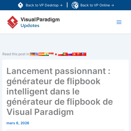
Aller
|
Back to VP Desktop →
Back to VP Online →
au
Main
contenu
Men
Read this post in:
Lancement passionnant :
générateur de flipbook
intelligent dans le
générateur de flipbook de
Visual Paradigm
mars 6, 2026