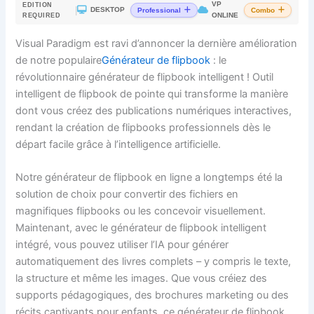
VP
EDITION
|
DESKTOP
Professional
Combo
ONLINE
REQUIRED
Visual Paradigm est ravi d’annoncer la dernière amélioration
de notre populaire
Générateur de flipbook
: le
révolutionnaire générateur de flipbook intelligent ! Outil
intelligent de flipbook de pointe qui transforme la manière
dont vous créez des publications numériques interactives,
rendant la création de flipbooks professionnels dès le
départ facile grâce à l’intelligence artificielle.
Notre générateur de flipbook en ligne a longtemps été la
solution de choix pour convertir des fichiers en
magnifiques flipbooks ou les concevoir visuellement.
Maintenant, avec le générateur de flipbook intelligent
intégré, vous pouvez utiliser l’IA pour générer
automatiquement des livres complets – y compris le texte,
la structure et même les images. Que vous créiez des
supports pédagogiques, des brochures marketing ou des
récits captivants pour enfants, ce générateur de flipbook