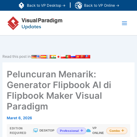
Lewati
|
Back to VP Desktop →
Back to VP Online →
ke
Main
konten
Men
Read this post in:
Peluncuran Menarik:
Generator Flipbook AI di
Flipbook Maker Visual
Paradigm
Maret 6, 2026
VP
EDITION
|
DESKTOP
Professional
Combo
ONLINE
REQUIRED