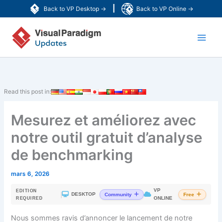
Aller
|
Back to VP Desktop →
Back to VP Online →
au
Main
contenu
Men
Read this post in:
Mesurez et améliorez avec
notre outil gratuit d’analyse
de benchmarking
mars 6, 2026
VP
EDITION
|
DESKTOP
Community
Free
ONLINE
REQUIRED
Nous sommes ravis d’annoncer le lancement de notre