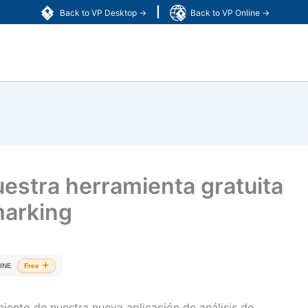
|
Back to VP Desktop →
Back to VP Online →
estra herramienta gratuita
marking
INE
Free
ento de nuestra nueva aplicación de análisis de