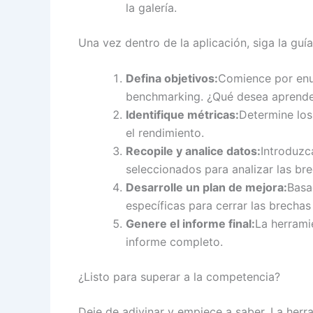
la galería.
Una vez dentro de la aplicación, siga la guí
Defina objetivos:
Comience por enun
benchmarking. ¿Qué desea aprende
Identifique métricas:
Determine los
el rendimiento.
Recopile y analice datos:
Introduzc
seleccionados para analizar las br
Desarrolle un plan de mejora:
Basad
específicas para cerrar las brechas
Genere el informe final:
La herrami
informe completo.
¿Listo para superar a la competencia?
Deje de adivinar y empiece a saber. La herr