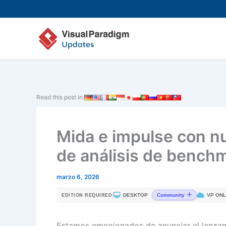
Ir
al
contenido
Read this post in:
Mida e impulse con nu
de análisis de bench
marzo 6, 2026
|
DESKTOP
VP ONL
Community
EDITION REQUIRED
Estamos emocionados de anunciar el lanzami