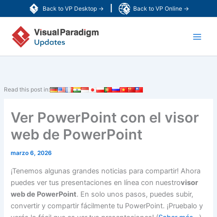
Ir
|
Back to VP Desktop →
Back to VP Online →
al
Main
contenido
Men
Read this post in:
Ver PowerPoint con el visor
web de PowerPoint
marzo 6, 2026
¡Tenemos algunas grandes noticias para compartir! Ahora
puedes ver tus presentaciones en línea con nuestro
visor
web de PowerPoint
. En solo unos pasos, puedes subir,
convertir y compartir fácilmente tu PowerPoint. ¡Pruebalo y