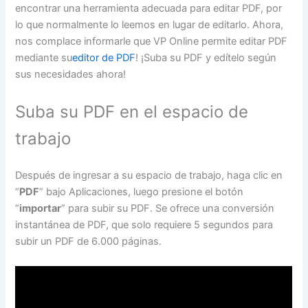
encontrar una herramienta adecuada para editar PDF, por
lo que normalmente lo leemos en lugar de editarlo. Ahora,
nos complace informarle que VP Online permite editar PDF
mediante su
editor de PDF
! ¡Suba su PDF y edítelo según
sus necesidades ahora!
Suba su PDF en el espacio de
trabajo
Después de ingresar a su espacio de trabajo, haga clic en
“
PDF
” bajo Aplicaciones, luego presione el botón
“
importar
” para subir su PDF. Se ofrece una conversión
instantánea de PDF, que solo requiere 5 segundos para
subir un PDF de 6.000 páginas.