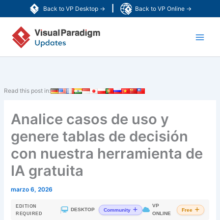
Ir
|
Back to VP Desktop →
Back to VP Online →
al
Main
contenido
Men
Read this post in:
Analice casos de uso y
genere tablas de decisión
con nuestra herramienta de
IA gratuita
marzo 6, 2026
VP
EDITION
|
DESKTOP
Community
Free
ONLINE
REQUIRED