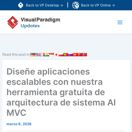
Ir
|
Back to VP Desktop →
Back to VP Online →
al
Main
contenido
Men
Read this post in:
Diseñe aplicaciones
escalables con nuestra
herramienta gratuita de
arquitectura de sistema AI
MVC
marzo 6, 2026