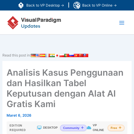
Lewati
|
Back to VP Desktop →
Back to VP Online →
ke
Main
konten
Men
Read this post in:
Analisis Kasus Penggunaan
dan Hasilkan Tabel
Keputusan dengan Alat AI
Gratis Kami
Maret 6, 2026
VP
EDITION
|
DESKTOP
Community
Free
ONLINE
REQUIRED