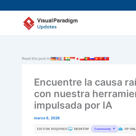
Ir
al
contenido
Read this post in:
Encuentre la causa ra
con nuestra herramien
impulsada por IA
marzo 6, 2026
|
DESKTOP
VP ONL
Community
EDITION REQUIRED