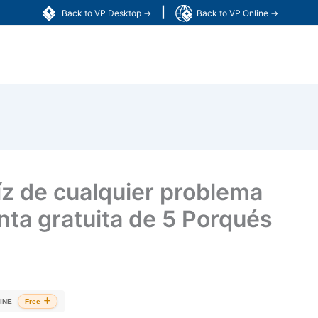
|
Back to VP Desktop →
Back to VP Online →
íz de cualquier problema
ta gratuita de 5 Porqués
INE
Free