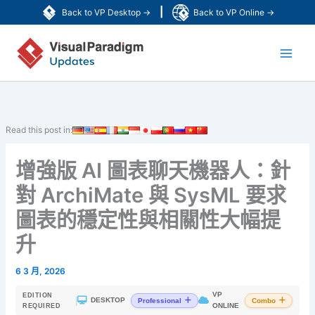
跳
|
Back to VP Desktop →
Back to VP Online →
至
Main
主
要
Men
內
容
Read this post in:
增強版 AI 圖表聊天機器人：針
對 ArchiMate 與 SysML 要求
圖表的穩定性與相關性大幅提
升
6 3 月, 2026
VP
EDITION
|
DESKTOP
Professional
Combo
ONLINE
REQUIRED