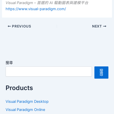
Visual Paradigm – 首選的 AI 驅動圖表與建模平台
https://www.visual-paradigm.com/
PREVIOUS
NEXT
搜尋
搜
尋
Products
Visual Paradigm Desktop
Visual Paradigm Online