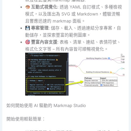
以及在此優質
markmap 編輯器
.
互動式視覺化
: 透過 YAML 自訂樣式、多種檢視
模式，以及匯出為 SVG 或 Markdown，體驗流暢
且響應迅速的 markmap 面板。
專案管理
: 儲存、載入、透過連結分享專案，自
動儲存，並探索豐富的範例圖庫。
豐富內容支援
: 表格、清單、連結、表情符號、
格式化文字等 – 所有內容皆可順暢視覺化。
如何開始使用 AI 驅動的 Markmap Studio
開始使用輕鬆簡單：