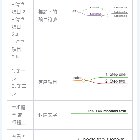
– 清單
項目 2
標題下的
– 清單
項目符號
項目
2.a
– 清單
項目
2.b
1. 第一
步
有序項目
2. 第二
步
**粗體
** 或 __
粗體文字
粗體__
查看 *