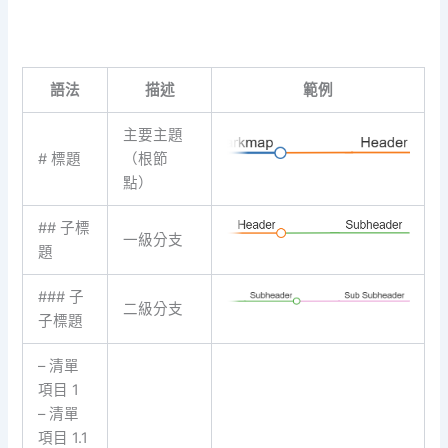
語法
描述
範例
主要主題
# 標題
（根節
點）
## 子標
一級分支
題
### 子
二級分支
子標題
– 清單
項目 1
– 清單
項目 1.1