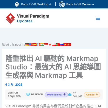
跳
|
Back to VP Desktop →
Back to VP Online →
至
Main
主
要
Men
內
容
Read this post in:
隆重推出 AI 驅動的 Markmap
Studio：最強大的 AI 思維導圖
生成器與 Markmap 工具
6 3 月, 2026
VP
EDITION
|
DESKTOP
Professional
Combo
ONLINE
REQUIRED
Visual Paradigm 非常高興宣布我們最新創新產品的推出：
AI