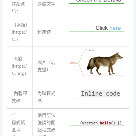
詳細資
斜體文字
訊*
– [連結]
(https:/
超連結
/…)
– ![狼]
圖片（若
(https:/
支援）
/…png)
`內聯程
內聯程式
式碼`
碼
“`
使用語法
程式碼
強調的圍
區塊
起程式碼