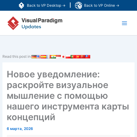
Перейти
|
Back to VP Desktop →
Back to VP Online →
к
Main
содержимому
Men
Read this post in:
Новое уведомление:
раскройте визуальное
мышление с помощью
нашего инструмента карты
концепций
6 марта, 2026