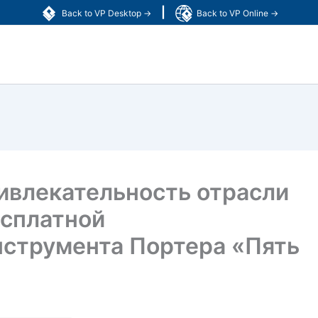
|
Back to VP Desktop →
Back to VP Online →
ивлекательность отрасли
сплатной
нструмента Портера «Пять