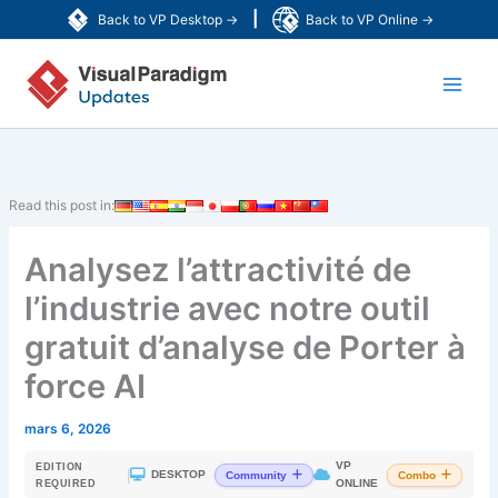
Aller
|
Back to VP Desktop →
Back to VP Online →
au
Main
contenu
Men
Read this post in:
Analysez l’attractivité de
l’industrie avec notre outil
gratuit d’analyse de Porter à
force AI
mars 6, 2026
VP
EDITION
|
DESKTOP
Community
Combo
ONLINE
REQUIRED