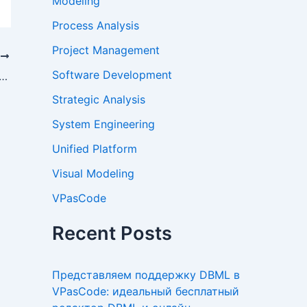
Modeling
Process Analysis
Project Management
Е
Software Development
вание PDF-файлов в Интернете с помощью редактора Word
Strategic Analysis
System Engineering
Unified Platform
Visual Modeling
VPasCode
Recent Posts
Представляем поддержку DBML в
VPasCode: идеальный бесплатный