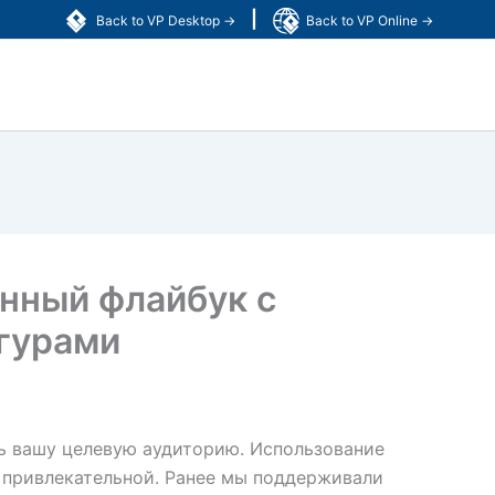
|
Back to VP Desktop →
Back to VP Online →
нный флайбук с
гурами
ь вашу целевую аудиторию. Использование
е привлекательной. Ранее мы поддерживали