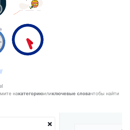
ы
жмите на
категорию
или
ключевые слова
чтобы найти