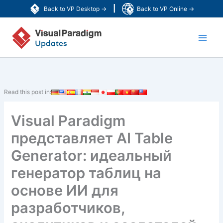
Перейти
|
Back to VP Desktop →
Back to VP Online →
к
Main
содержимому
Men
Read this post in:
Visual Paradigm
представляет AI Table
Generator: идеальный
генератор таблиц на
основе ИИ для
разработчиков,