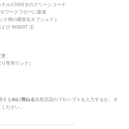
ョナルCSS付きのクリーンコード
s、データワークフローに最適
モック用の構造化オブジェクト
よび INSERT 文
変更
取り専用リンク）
用する
AIに尋ねる
自然言語のプロンプトを入力するか、ギ
てください。