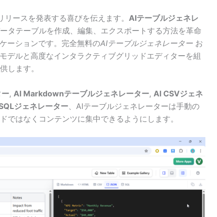
mは、公式リリースを発表する喜びを伝えます。
AIテーブルジェネレ
ータテーブルを作成、編集、エクスポートする方法を革命
リケーションです。完全無料の
AIテーブルジェネレーター
お
モデルと高度なインタラクティブグリッドエディターを組
供します。
ター
,
AI Markdownテーブルジェネレーター
,
AI CSVジェネ
I SQLジェネレーター
、AIテーブルジェネレーターは手動の
ドではなくコンテンツに集中できるようにします。