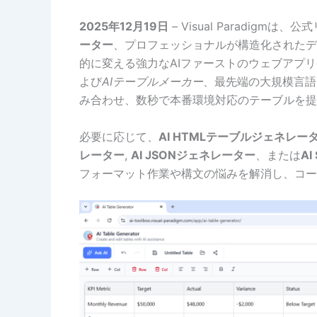
2025年12月19日
– Visual Paradig
ーター
、プロフェッショナルが構造化されたデ
的に変える強力なAIファーストのウェブアプ
よび
AIテーブルメーカー
、最先端の大規模言語
み合わせ、数秒で本番環境対応のテーブルを提
必要に応じて、
AI HTMLテーブルジェネレー
レーター
,
AI JSONジェネレーター
、または
A
フォーマット作業や構文の悩みを解消し、コー