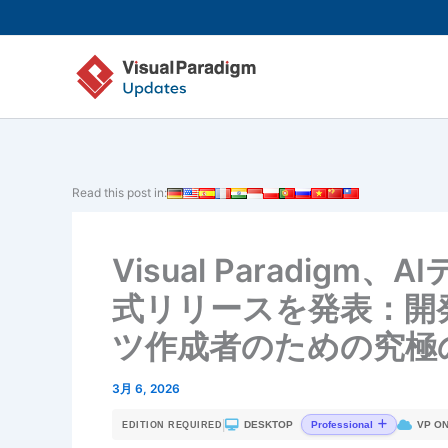
内
容
を
ス
キ
ッ
プ
Read this post in:
Visual Paradig
式リリースを発表：開
ツ作成者のための究極
3月 6, 2026
|
DESKTOP
VP ON
Professional
EDITION REQUIRED