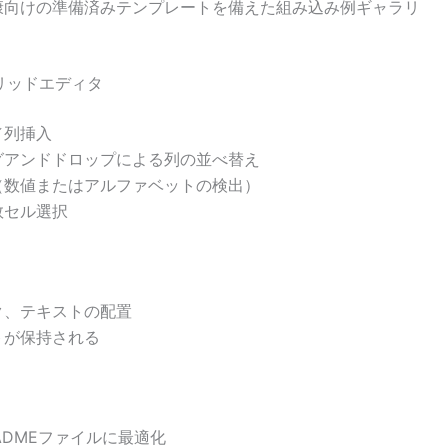
康向けの準備済みテンプレートを備えた組み込み例ギャラリ
リッドエディタ
／列挿入
グアンドドロップによる列の並べ替え
（数値またはアルファベットの検出）
数セル選択
ク、テキストの配置
トが保持される
、READMEファイルに最適化