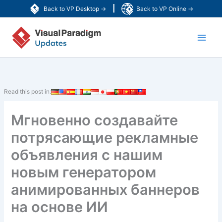
Перейти
|
Back to VP Desktop →
Back to VP Online →
к
Main
содержимому
Men
Read this post in:
Мгновенно создавайте
потрясающие рекламные
объявления с нашим
новым генератором
анимированных баннеров
на основе ИИ