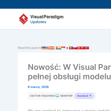
Przejdź
do
treści
Read this post in:
Nowość: W Visual Pa
pełnej obsługi model
6 marca, 2026
|
DESKTOP
Standard
EDITION REQUIRED
We are excited to announce a major update th