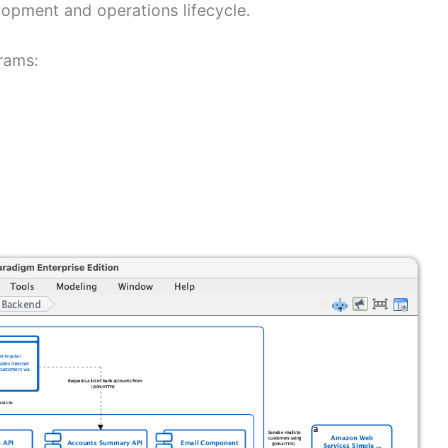
lopment and operations lifecycle.
rams: