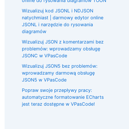
online do rysowania diagramów TOON
Wizualizuj kod JSONL i NDJSON
natychmiast | darmowy edytor online
JSONL i narzędzie do rysowania
diagramów
Wizualizuj JSON z komentarzami bez
problemów: wprowadzamy obsługę
JSONC w VPasCode
Wizualizuj JSON5 bez problemów:
wprowadzamy darmową obsługę
JSON5 w VPasCode
Popraw swoje przepływy pracy:
automatyczne formatowanie ECharts
jest teraz dostępne w VPasCode!