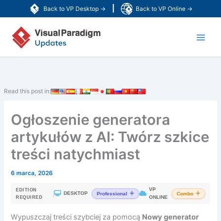
Przejdź
|
Back to VP Desktop →
Back to VP Online →
do
Main
treści
Men
Read this post in:
Ogłoszenie generatora
artykułów z AI: Twórz szkice
treści natychmiast
6 marca, 2026
VP
EDITION
|
DESKTOP
Professional
Combo
ONLINE
REQUIRED
Wypuszczaj treści szybciej za pomocą
Nowy generator