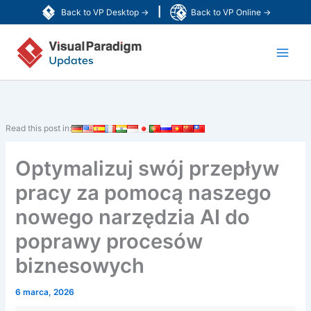
Przejdź
|
Back to VP Desktop →
Back to VP Online →
do
Main
treści
Men
Read this post in:
Optymalizuj swój przepływ
pracy za pomocą naszego
nowego narzędzia AI do
poprawy procesów
biznesowych
6 marca, 2026