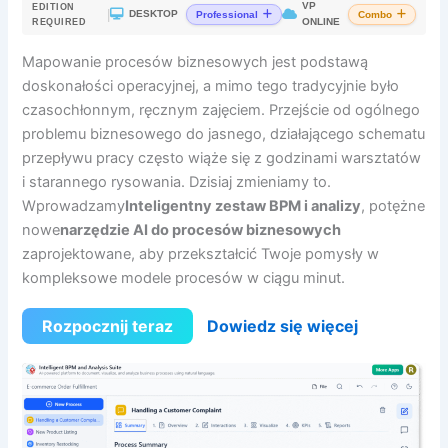
VP
EDITION
|
DESKTOP
Professional
Combo
ONLINE
REQUIRED
Mapowanie procesów biznesowych jest podstawą
doskonałości operacyjnej, a mimo tego tradycyjnie było
czasochłonnym, ręcznym zajęciem. Przejście od ogólnego
problemu biznesowego do jasnego, działającego schematu
przepływu pracy często wiąże się z godzinami warsztatów
i starannego rysowania. Dzisiaj zmieniamy to.
Wprowadzamy
Inteligentny zestaw BPM i analizy
, potężne
nowe
narzędzie AI do procesów biznesowych
zaprojektowane, aby przekształcić Twoje pomysły w
kompleksowe modele procesów w ciągu minut.
Rozpocznij teraz
Dowiedz się więcej