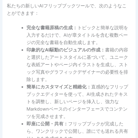
私たちの新しいAIフリップブックツールで、次のようなこ
とができます：
完全な書籍原稿の生成：
トピックと簡単な説明を
入力するだけで、AIが章タイトルを含む複数ペー
ジの完全な書籍を自動生成します。
印象的なAI駆動のビジュアルの作成：
書籍の内容
と選択したアートスタイルに基づいて、ユニーク
な表紙アートやページ内イラストを生成し、スト
ック写真やグラフィックデザイナーの必要性を排
除します。
簡単にカスタマイズと精緻化：
直感的なフリップ
ブックエディターを使って、AI生成されたテキス
トを調整し、新しいページを挿入し、強力な
Markdownベースのインターフェースでコンテン
ツを完成させます。
即座に公開・共有：
フリップブックが完成した
ら、ワンクリックで公開し、誰にでも送れる共有