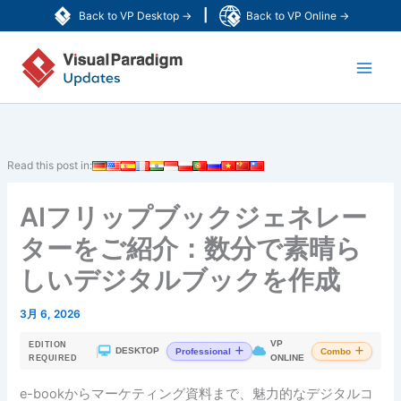
内
|
Back to VP Desktop →
Back to VP Online →
容
Main
を
ス
Men
キ
ッ
プ
Read this post in:
AIフリップブックジェネレー
ターをご紹介：数分で素晴ら
しいデジタルブックを作成
3月 6, 2026
VP
EDITION
|
DESKTOP
Professional
Combo
ONLINE
REQUIRED
e-bookからマーケティング資料まで、魅力的なデジタルコ